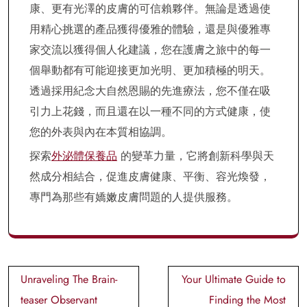
康、更有光澤的皮膚的可信賴夥伴。無論是透過使
用精心挑選的產品獲得優雅的體驗，還是與優雅專
家交流以獲得個人化建議，您在護膚之旅中的每一
個舉動都有可能迎接更加光明、更加積極的明天。
透過採用紀念大自然恩賜的先進療法，您不僅在吸
引力上花錢，而且還在以一種不同的方式健康，使
您的外表與內在本質相協調。
探索
外泌體保養品
的變革力量，它將創新科學與天
然成分相結合，促進皮膚健康、平衡、容光煥發，
專門為那些有嬌嫩皮膚問題的人提供服務。
Post
Unraveling The Brain-
Your Ultimate Guide to
navigation
teaser Observant
Finding the Most