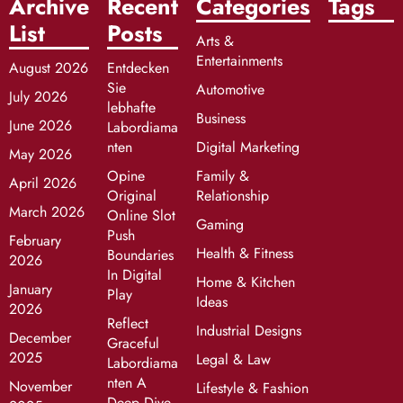
Archive
Recent
Categories
Tags
List
Posts
Arts &
Entertainments
August 2026
Entdecken
Sie
Automotive
July 2026
lebhafte
Business
June 2026
Labordiama
nten
Digital Marketing
May 2026
Opine
Family &
April 2026
Original
Relationship
March 2026
Online Slot
Gaming
Push
February
Health & Fitness
Boundaries
2026
In Digital
Home & Kitchen
January
Play
Ideas
2026
Reflect
Industrial Designs
December
Graceful
2025
Legal & Law
Labordiama
nten A
November
Lifestyle & Fashion
Deep Dive