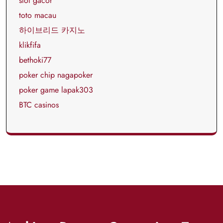
slot gacor
toto macau
하이브리드 카지노
klikfifa
bethoki77
poker chip nagapoker
poker game lapak303
BTC casinos