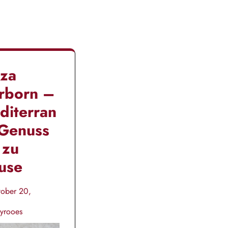
zza
rborn –
diterran
 Genuss
 zu
use
ober 20,
yrooes