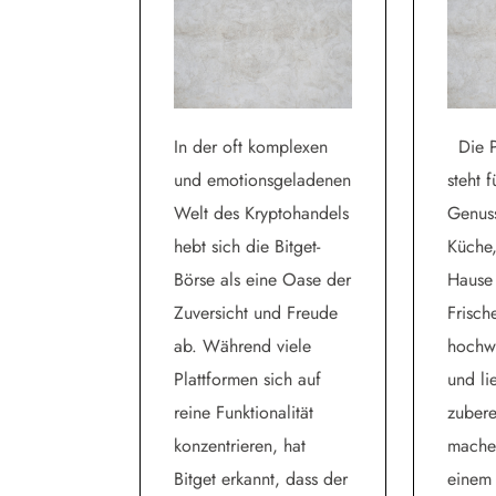
In der oft komplexen
Die P
und emotionsgeladenen
steht 
Welt des Kryptohandels
Genuss
hebt sich die Bitget-
Küche,
Börse als eine Oase der
Hause 
Zuversicht und Freude
Frisch
ab. Während viele
hochwe
Plattformen sich auf
und li
reine Funktionalität
zubere
konzentrieren, hat
mache
Bitget erkannt, dass der
einem