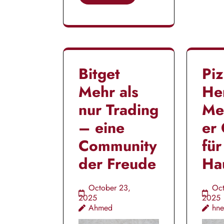
Bitget
Pi
Mehr als
He
nur Trading
Me
– eine
er
Community
für
der Freude
Ha
October 23,
Oct
2025
2025
Ahmed
hne