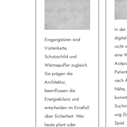
In der
digita
Eingangstüren sind
nicht 
Visitenkarte,
eine W
Schutzschild und
Arztpr
Wärmepuffer zugleich.
Patien
Sie prägen die
nach Ä
Architektur,
Nähe,
beeinflussen die
kommt 
Energiebilanz und
Suchm
entscheiden im Ernstfall
ung (l
über Sicherheit. Wer
Spiel.
heute plant oder