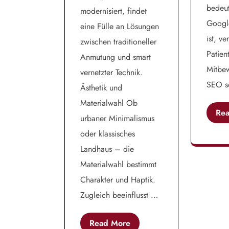
bedeut
modernisiert, findet
Google
eine Fülle an Lösungen
ist, ve
zwischen traditioneller
Patien
Anmutung und smart
Mitbew
vernetzter Technik.
SEO s
Ästhetik und
Materialwahl Ob
Re
urbaner Minimalismus
oder klassisches
Landhaus – die
Materialwahl bestimmt
Charakter und Haptik.
Zugleich beeinflusst …
Read More