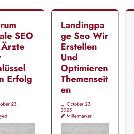
rum
Landingpa
kale SEO
ge Seo Wir
 Ärzte
Erstellen
r
Und
lüssel
Optimieren
m Erfolg
Themenseit
en
ober 23,
October 23,
2025
yyed
Millermarker