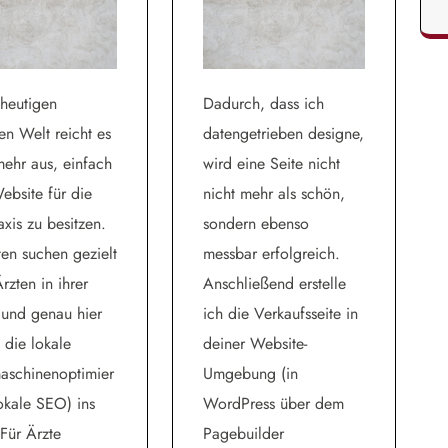
 heutigen
Dadurch, dass ich
len Welt reicht es
datengetrieben designe,
mehr aus, einfach
wird eine Seite nicht
ebsite für die
nicht mehr als schön,
axis zu besitzen.
sondern ebenso
ten suchen gezielt
messbar erfolgreich.
rzten in ihrer
Anschließend erstelle
 und genau hier
ich die Verkaufsseite in
die lokale
deiner Website-
aschinenoptimier
Umgebung (in
okale SEO) ins
WordPress über dem
 Für Ärzte
Pagebuilder