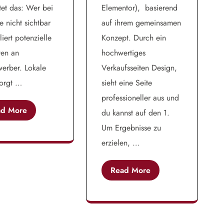
et das: Wer bei
Elementor), basierend
 nicht sichtbar
auf ihrem gemeinsamen
rliert potenzielle
Konzept. Durch ein
ten an
hochwertiges
erber. Lokale
Verkaufsseiten Design,
orgt …
sieht eine Seite
professioneller aus und
ad More
du kannst auf den 1.
Um Ergebnisse zu
erzielen, …
Read More