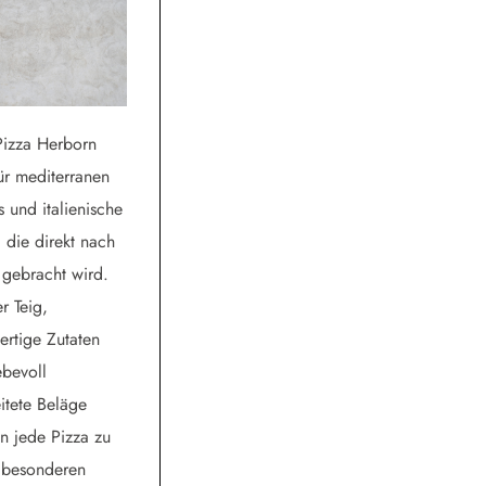
izza Herborn
für mediterranen
 und italienische
 die direkt nach
gebracht wird.
er Teig,
rtige Zutaten
ebevoll
itete Beläge
n jede Pizza zu
 besonderen