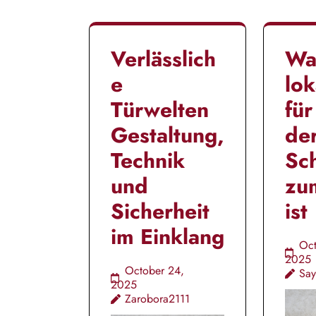
Verlässlich
Wa
e
lo
Türwelten
für
Gestaltung,
de
Technik
Sch
und
zu
Sicherheit
ist
im Einklang
Oct
2025
October 24,
Sa
2025
Zarobora2111