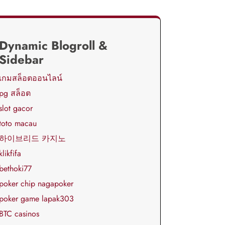
Dynamic Blogroll &
Sidebar
เกมสล็อตออนไลน์
pg สล็อต
slot gacor
toto macau
하이브리드 카지노
klikfifa
bethoki77
poker chip nagapoker
poker game lapak303
BTC casinos