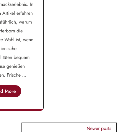
ackserlebnis. In
 Artikel erfahren
sführlich, warum
Herborn die
te Wahl ist, wenn
lienische
litäten bequem
use genießen
en. Frische …
ad More
Newer posts