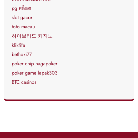
pg สล็อต
slot gacor
toto macau
하이브리드 카지노
klikfifa
bethoki77
poker chip nagapoker
poker game lapak303
BTC casinos