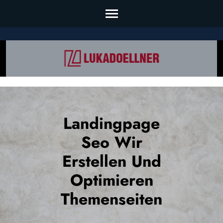
Skip
to
content
(Press
Enter)
Landingpage
Seo Wir
Erstellen Und
Optimieren
Themenseiten