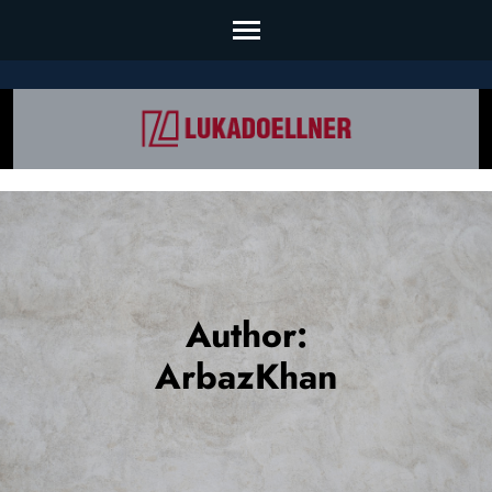
Skip
to
content
(Press
Enter)
Author:
ArbazKhan