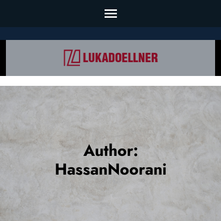
Skip
to
content
(Press
Enter)
Author:
HassanNoorani