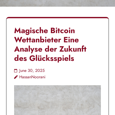
Magische Bitcoin
Wettanbieter Eine
Analyse der Zukunft
des Glücksspiels
June 30, 2025
HassanNoorani