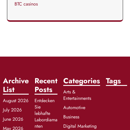
BTC casinos
Archive
Recent
Categories
Tags
List
Posts
Arts &
Entertainments
August 2026
Entdecken
Sie
Automotive
July 2026
lebhafte
Business
June 2026
Labordiama
nten
Digital Marketing
May 2026