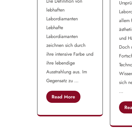
Die Definition von
Ursprü
lebhaften
Labor
Labordiamanten
allem 
Lebhafte
ästhet
Labordiamanten
und Hä
zeichnen sich durch
Doch 
ihre intensive Farbe und
Fortsch
ihre lebendige
Techn
Ausstrahlung aus. Im
Wisse
Gegensatz zu …
sich n
…
Read More
Re