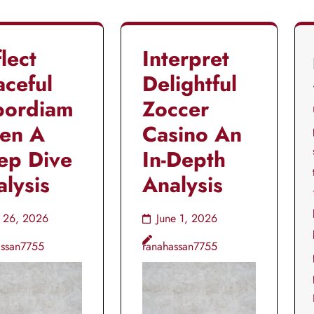
lect
Interpret
aceful
Delightful
bordiam
Zoccer
ten A
Casino An
ep Dive
In-Depth
lysis
Analysis
y 26, 2026
June 1, 2026
assan7755
ranahassan7755