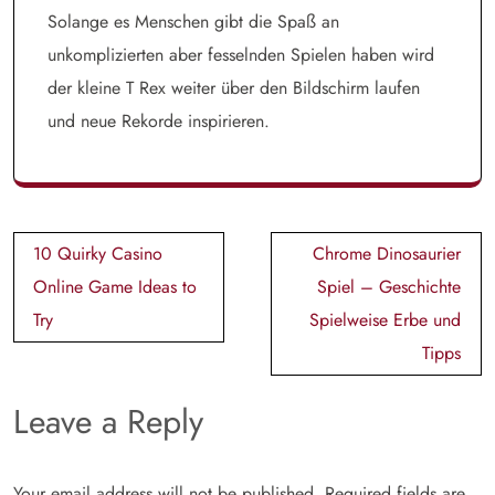
Solange es Menschen gibt die Spaß an
unkomplizierten aber fesselnden Spielen haben wird
der kleine T Rex weiter über den Bildschirm laufen
und neue Rekorde inspirieren.
Post
10 Quirky Casino
Chrome Dinosaurier
navigation
Online Game Ideas to
Spiel – Geschichte
Try
Spielweise Erbe und
Tipps
Leave a Reply
Your email address will not be published.
Required fields are