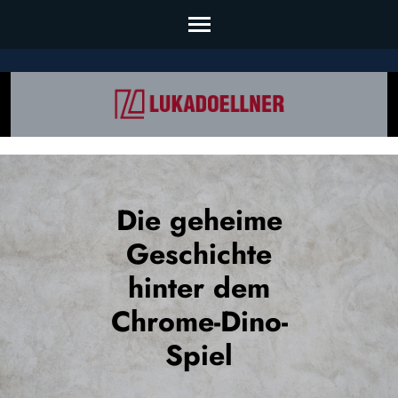
Skip
to
content
(Press
Enter)
Die geheime
Geschichte
hinter dem
Chrome-Dino-
Spiel