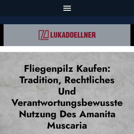
Skip
to
content
(Press
Enter)
Fliegenpilz Kaufen:
Tradition, Rechtliches
Und
Verantwortungsbewusste
Nutzung Des Amanita
Muscaria