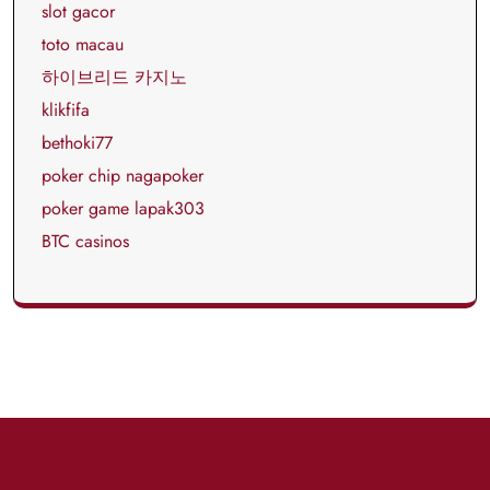
slot gacor
toto macau
하이브리드 카지노
klikfifa
bethoki77
poker chip nagapoker
poker game lapak303
BTC casinos