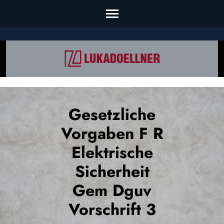
Skip
to
content
(Press
Enter)
Gesetzliche
Vorgaben F R
Elektrische
Sicherheit
Gem Dguv
Vorschrift 3