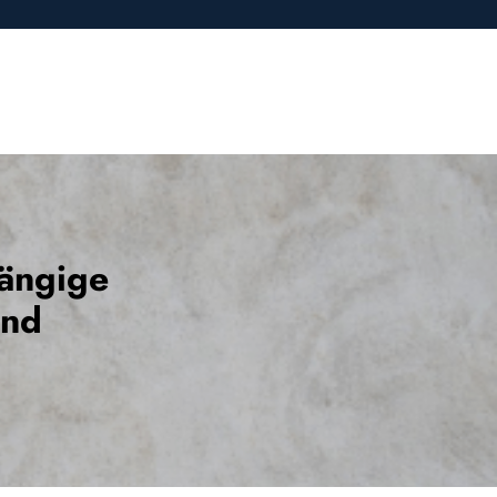
hängige
und