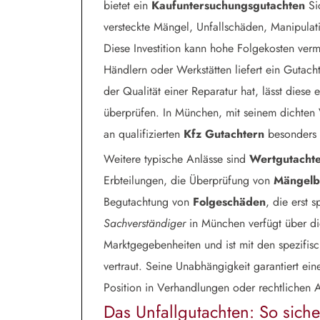
bietet ein
Kaufuntersuchungsgutachten
Sic
versteckte Mängel, Unfallschäden, Manipula
Diese Investition kann hohe Folgekosten ve
Händlern oder Werkstätten liefert ein Gutac
der Qualität einer Reparatur hat, lässt dies
überprüfen. In München, mit seinem dichten
an qualifizierten
Kfz Gutachtern
besonders 
Weitere typische Anlässe sind
Wertgutacht
Erbteilungen, die Überprüfung von
Mängelb
Begutachtung von
Folgeschäden
, die erst 
Sachverständiger
in München verfügt über die
Marktgegebenheiten und ist mit den spezifis
vertraut. Seine Unabhängigkeit garantiert eine
Position in Verhandlungen oder rechtlichen 
Das Unfallgutachten: So sich