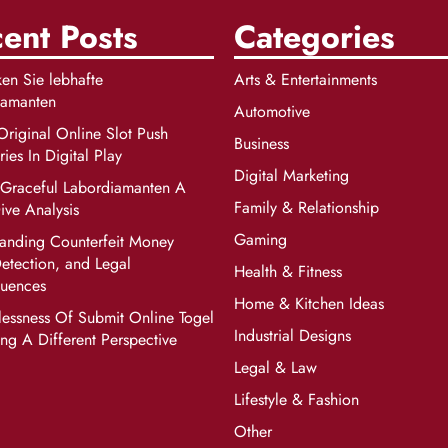
ent Posts
Categories
en Sie lebhafte
Arts & Entertainments
iamanten
Automotive
riginal Online Slot Push
Business
ies In Digital Play
Digital Marketing
 Graceful Labordiamanten A
Family & Relationship
ve Analysis
Gaming
anding Counterfeit Money
Detection, and Legal
Health & Fitness
uences
Home & Kitchen Ideas
lessness Of Submit Online Togel
Industrial Designs
ng A Different Perspective
Legal & Law
Lifestyle & Fashion
Other