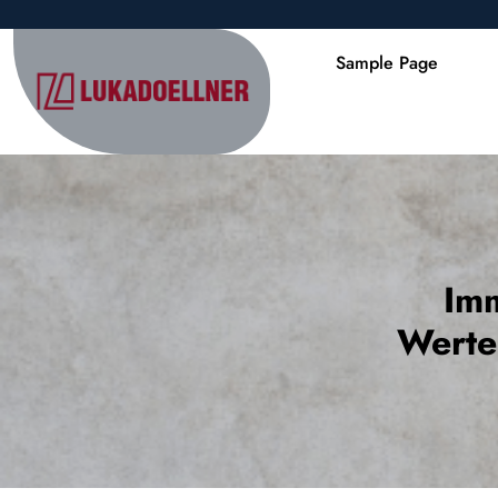
Skip
to
Sample Page
content
(Press
Enter)
Imm
Werte