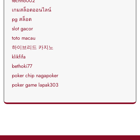
techno002
เกมสล็อตออนไลน์
pg สล็อต
slot gacor
toto macau
하이브리드 카지노
klikfifa
bethoki77
poker chip nagapoker
poker game lapak303