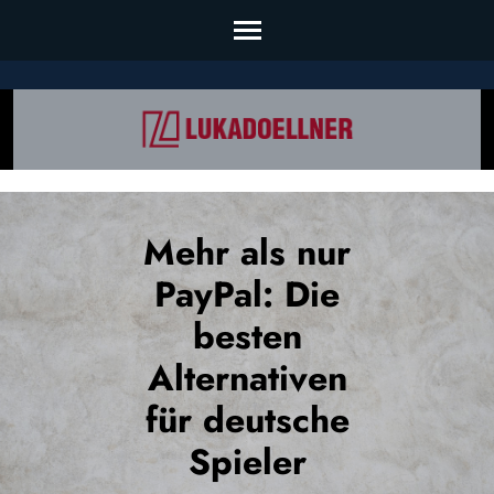
Skip
to
content
(Press
Enter)
Mehr als nur
PayPal: Die
besten
Alternativen
für deutsche
Spieler