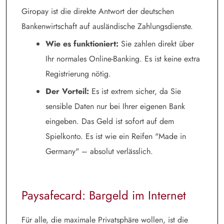
Giropay ist die direkte Antwort der deutschen
Bankenwirtschaft auf ausländische Zahlungsdienste.
Wie es funktioniert:
Sie zahlen direkt über
Ihr normales Online-Banking. Es ist keine extra
Registrierung nötig.
Der Vorteil:
Es ist extrem sicher, da Sie
sensible Daten nur bei Ihrer eigenen Bank
eingeben. Das Geld ist sofort auf dem
Spielkonto. Es ist wie ein Reifen "Made in
Germany" – absolut verlässlich.
Paysafecard: Bargeld im Internet
Für alle, die maximale Privatsphäre wollen, ist die