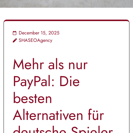
December 15, 2025
SHASEOAgency
Mehr als nur
PayPal: Die
besten
Alternativen für
deutsche Spieler