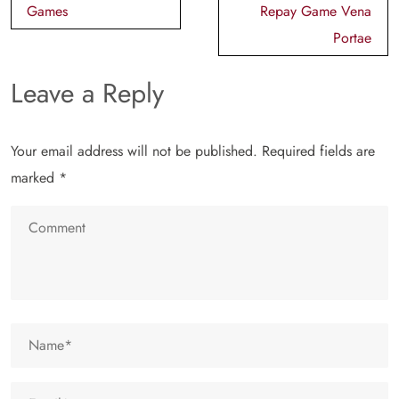
Games
Repay Game Vena
Portae
Leave a Reply
Your email address will not be published.
Required fields are
marked
*