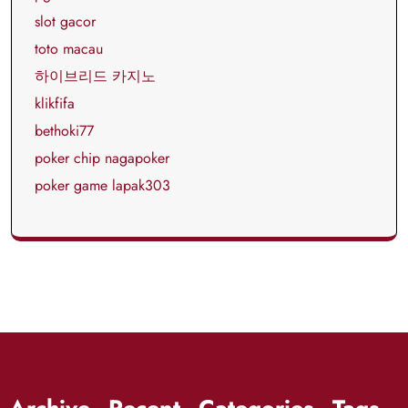
slot gacor
toto macau
하이브리드 카지노
klikfifa
bethoki77
poker chip nagapoker
poker game lapak303