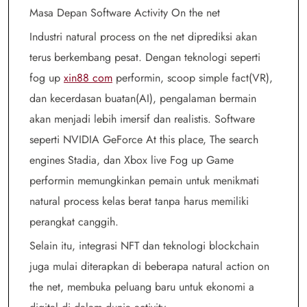
Masa Depan Software Activity On the net
Industri natural process on the net diprediksi akan
terus berkembang pesat. Dengan teknologi seperti
fog up
xin88 com
performin, scoop simple fact(VR),
dan kecerdasan buatan(AI), pengalaman bermain
akan menjadi lebih imersif dan realistis. Software
seperti NVIDIA GeForce At this place, The search
engines Stadia, dan Xbox live Fog up Game
performin memungkinkan pemain untuk menikmati
natural process kelas berat tanpa harus memiliki
perangkat canggih.
Selain itu, integrasi NFT dan teknologi blockchain
juga mulai diterapkan di beberapa natural action on
the net, membuka peluang baru untuk ekonomi a