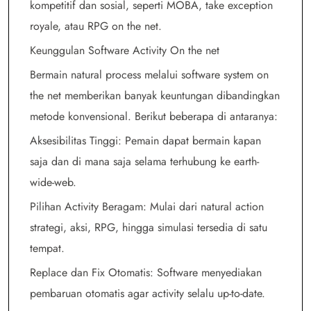
kompetitif dan sosial, seperti MOBA, take exception
royale, atau RPG on the net.
Keunggulan Software Activity On the net
Bermain natural process melalui software system on
the net memberikan banyak keuntungan dibandingkan
metode konvensional. Berikut beberapa di antaranya:
Aksesibilitas Tinggi: Pemain dapat bermain kapan
saja dan di mana saja selama terhubung ke earth-
wide-web.
Pilihan Activity Beragam: Mulai dari natural action
strategi, aksi, RPG, hingga simulasi tersedia di satu
tempat.
Replace dan Fix Otomatis: Software menyediakan
pembaruan otomatis agar activity selalu up-to-date.