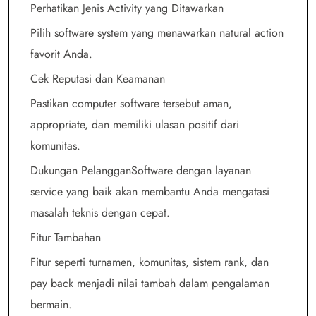
Perhatikan Jenis Activity yang Ditawarkan
Pilih software system yang menawarkan natural action
favorit Anda.
Cek Reputasi dan Keamanan
Pastikan computer software tersebut aman,
appropriate, dan memiliki ulasan positif dari
komunitas.
Dukungan PelangganSoftware dengan layanan
service yang baik akan membantu Anda mengatasi
masalah teknis dengan cepat.
Fitur Tambahan
Fitur seperti turnamen, komunitas, sistem rank, dan
pay back menjadi nilai tambah dalam pengalaman
bermain.