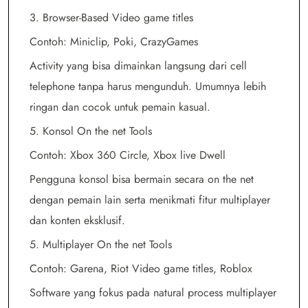
3. Browser-Based Video game titles
Contoh: Miniclip, Poki, CrazyGames
Activity yang bisa dimainkan langsung dari cell
telephone tanpa harus mengunduh. Umumnya lebih
ringan dan cocok untuk pemain kasual.
5. Konsol On the net Tools
Contoh: Xbox 360 Circle, Xbox live Dwell
Pengguna konsol bisa bermain secara on the net
dengan pemain lain serta menikmati fitur multiplayer
dan konten eksklusif.
5. Multiplayer On the net Tools
Contoh: Garena, Riot Video game titles, Roblox
Software yang fokus pada natural process multiplayer