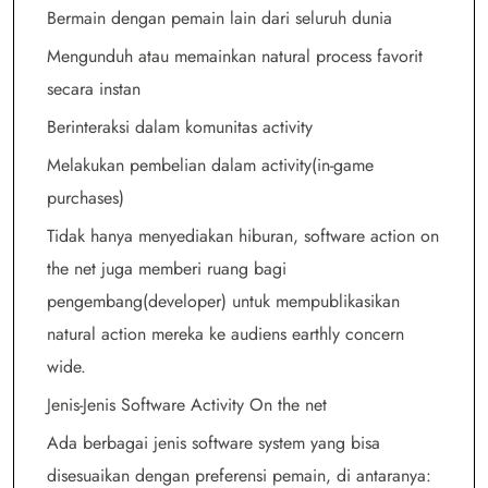
Bermain dengan pemain lain dari seluruh dunia
Mengunduh atau memainkan natural process favorit
secara instan
Berinteraksi dalam komunitas activity
Melakukan pembelian dalam activity(in-game
purchases)
Tidak hanya menyediakan hiburan, software action on
the net juga memberi ruang bagi
pengembang(developer) untuk mempublikasikan
natural action mereka ke audiens earthly concern
wide.
Jenis-Jenis Software Activity On the net
Ada berbagai jenis software system yang bisa
disesuaikan dengan preferensi pemain, di antaranya: