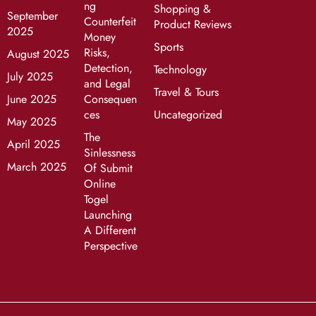
ng
Shopping &
September
Counterfeit
Product Reviews
2025
Money
Sports
Risks,
August 2025
Detection,
Technology
July 2025
and Legal
Travel & Tours
June 2025
Consequen
ces
Uncategorized
May 2025
The
April 2025
Sinlessness
March 2025
Of Submit
Online
Togel
Launching
A Different
Perspective