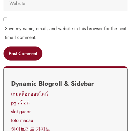
Save my name, email, and website in this browser for the next
time I comment.
Dynamic Blogroll & Sidebar
เกมสล็อตออนไลน์
pg สล็อต
slot gacor
toto macau
하이브리드 카지노