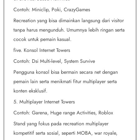
Contoh: Miniclip, Poki, CrazyGames
Recreation yang bisa dimainkan langsung dari visitor
tanpa harus mengunduh. Umumnya lebih ringan serta
cocok untuk pemain kasual.
five. Konsol Internet Towers
Contoh: Dsi Multi-level, System Survive
Pengguna konsol bisa bermain secara net dengan
pemain lain serta menikmati fitur multiplayer serta
konten eksklusif.
5. Multiplayer Internet Towers
Contoh: Garena, Huge range Activities, Roblox
Stand yang fokus pada recreation multiplayer
kompetitif serta sosial, seperti MOBA, war royale,