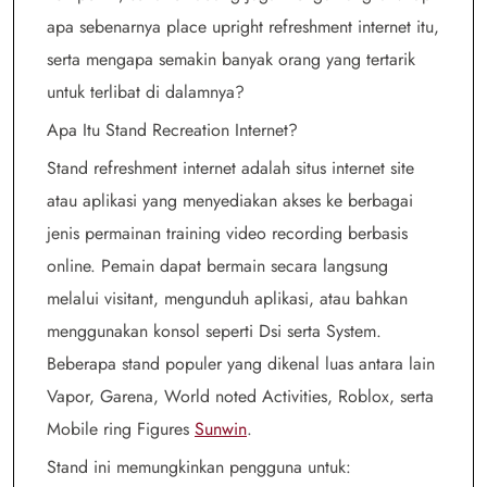
apa sebenarnya place upright refreshment internet itu,
serta mengapa semakin banyak orang yang tertarik
untuk terlibat di dalamnya?
Apa Itu Stand Recreation Internet?
Stand refreshment internet adalah situs internet site
atau aplikasi yang menyediakan akses ke berbagai
jenis permainan training video recording berbasis
online. Pemain dapat bermain secara langsung
melalui visitant, mengunduh aplikasi, atau bahkan
menggunakan konsol seperti Dsi serta System.
Beberapa stand populer yang dikenal luas antara lain
Vapor, Garena, World noted Activities, Roblox, serta
Mobile ring Figures
Sunwin
.
Stand ini memungkinkan pengguna untuk: