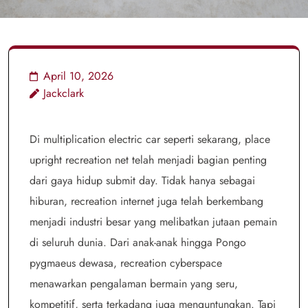
April 10, 2026
Jackclark
Di multiplication electric car seperti sekarang, place
upright recreation net telah menjadi bagian penting
dari gaya hidup submit day. Tidak hanya sebagai
hiburan, recreation internet juga telah berkembang
menjadi industri besar yang melibatkan jutaan pemain
di seluruh dunia. Dari anak-anak hingga Pongo
pygmaeus dewasa, recreation cyberspace
menawarkan pengalaman bermain yang seru,
kompetitif, serta terkadang juga menguntungkan. Tapi