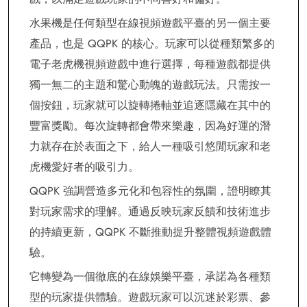
水果機是任何類型在線視頻遊戲平臺的另一個主要
產品，也是 QQPK 的核心。玩家可以從種類繁多的
電子老虎機視頻遊戲中進行選擇，每種遊戲都提供
獨一無二的主題和驚心動魄的遊戲玩法。只需按一
個按鈕，玩家就可以旋轉捲軸並追逐隱藏在其中的
豐富獎勵。每次旋轉都會帶來樂趣，因為好運的潛
力就存在於表面之下，給人一種吸引悠閒玩家和老
虎機愛好者的吸引力。
QQPK 強調營造多元化和包容性的氛圍，證明瞭其
對玩家需求的理解。通過反映玩家反饋和技術進步
的持續更新，QQPK 不斷推動提升整體視頻遊戲體
驗。
它轉變為一個徹底的在線娛樂平臺，承諾為各種類
型的玩家提供體驗。遊戲玩家可以沉迷於彩票、參