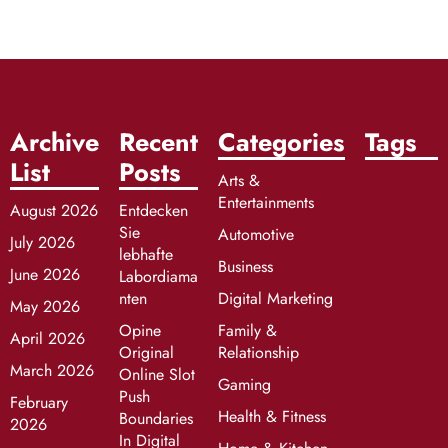
Archive
Recent
Categories
Tags
List
Posts
Arts &
Entertainments
August 2026
Entdecken
Sie
Automotive
July 2026
lebhafte
Business
June 2026
Labordiama
nten
Digital Marketing
May 2026
Opine
Family &
April 2026
Original
Relationship
March 2026
Online Slot
Gaming
Push
February
Health & Fitness
Boundaries
2026
In Digital