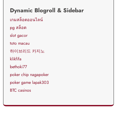
Dynamic Blogroll & Sidebar
เกมสล็อตออนไลน์
pg สล็อต
slot gacor
toto macau
하이브리드 카지노
klikfifa
bethoki77
poker chip nagapoker
poker game lapak303
BTC casinos