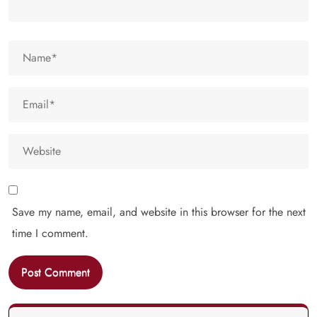
Save my name, email, and website in this browser for the next
time I comment.