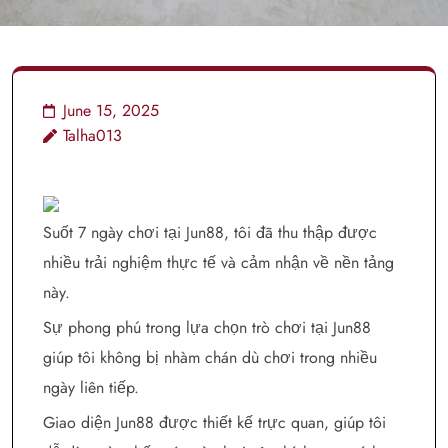
June 15, 2025
Talha013
Suốt 7 ngày chơi tại Jun88, tôi đã thu thập được
nhiều trải nghiệm thực tế và cảm nhận về nền tảng
này.
Sự phong phú trong lựa chọn trò chơi tại Jun88
giúp tôi không bị nhàm chán dù chơi trong nhiều
ngày liên tiếp.
Giao diện Jun88 được thiết kế trực quan, giúp tôi