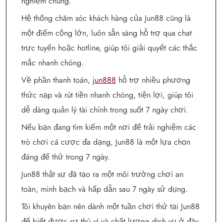
nghiệm chung.
Hệ thống chăm sóc khách hàng của Jun88 cũng là
một điểm cộng lớn, luôn sẵn sàng hỗ trợ qua chat
trực tuyến hoặc hotline, giúp tôi giải quyết các thắc
mắc nhanh chóng.
Về phần thanh toán,
jun888
hỗ trợ nhiều phương
thức nạp và rút tiền nhanh chóng, tiện lợi, giúp tôi
dễ dàng quản lý tài chính trong suốt 7 ngày chơi.
Nếu bạn đang tìm kiếm một nơi để trải nghiệm các
trò chơi cá cược đa dạng, Jun88 là một lựa chọn
đáng để thử trong 7 ngày.
Jun88 thật sự đã tạo ra một môi trường chơi an
toàn, minh bạch và hấp dẫn sau 7 ngày sử dụng.
Tôi khuyên bạn nên dành một tuần chơi thử tại Jun88
để biết được sự thú vị và chất lượng dịch vụ ở đây.