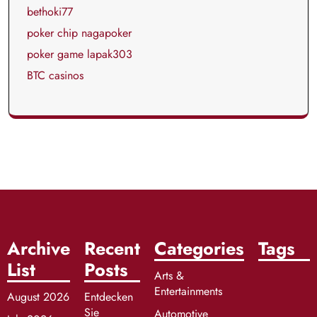
bethoki77
poker chip nagapoker
poker game lapak303
BTC casinos
Archive
Recent
Categories
Tags
List
Posts
Arts &
Entertainments
August 2026
Entdecken
Sie
Automotive