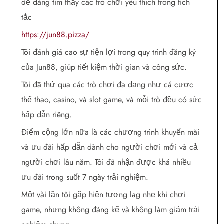
dễ dàng tìm thấy các trò chơi yêu thích trong tích
tắc
https://jun88.pizza/
Tôi đánh giá cao sự tiện lợi trong quy trình đăng ký
của Jun88, giúp tiết kiệm thời gian và công sức.
Tôi đã thử qua các trò chơi đa dạng như cá cược
thể thao, casino, và slot game, và mỗi trò đều có sức
hấp dẫn riêng.
Điểm cộng lớn nữa là các chương trình khuyến mãi
và ưu đãi hấp dẫn dành cho người chơi mới và cả
người chơi lâu năm. Tôi đã nhận được khá nhiều
ưu đãi trong suốt 7 ngày trải nghiệm.
Một vài lần tôi gặp hiện tượng lag nhẹ khi chơi
game, nhưng không đáng kể và không làm giảm trải