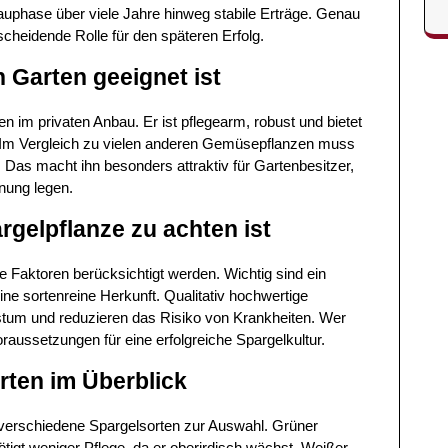
auphase über viele Jahre hinweg stabile Erträge. Genau 
tscheidende Rolle für den späteren Erfolg.
 Garten geeignet ist
 im privaten Anbau. Er ist pflegearm, robust und bietet 
. Im Vergleich zu vielen anderen Gemüsepflanzen muss 
 Das macht ihn besonders attraktiv für Gartenbesitzer, 
anung legen.
rgelpflanze zu achten ist
 Faktoren berücksichtigt werden. Wichtig sind ein 
e sortenreine Herkunft. Qualitativ hochwertige 
tum und reduzieren das Risiko von Krankheiten. Wer 
oraussetzungen für eine erfolgreiche Spargelkultur.
rten im Überblick
rschiedene Spargelsorten zur Auswahl. Grüner 