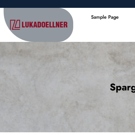
Skip
to
Sample Page
content
(Press
Enter)
Sparg