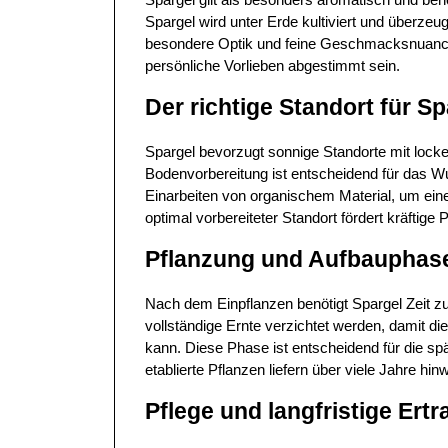
Spargel gilt als besonders aromatisch und benö
Spargel wird unter Erde kultiviert und überzeugt
besondere Optik und feine Geschmacksnuancen
persönliche Vorlieben abgestimmt sein.
Der richtige Standort für S
Spargel bevorzugt sonnige Standorte mit locker
Bodenvorbereitung ist entscheidend für das Wu
Einarbeiten von organischem Material, um eine
optimal vorbereiteter Standort fördert kräftige
Pflanzung und Aufbauphas
Nach dem Einpflanzen benötigt Spargel Zeit zur
vollständige Ernte verzichtet werden, damit die
kann. Diese Phase ist entscheidend für die spä
etablierte Pflanzen liefern über viele Jahre hi
Pflege und langfristige Ertr