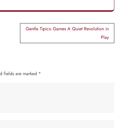
Gentle Tipico Games A Quiet Revolution in
Play
d fields are marked
*