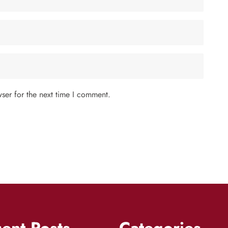
ser for the next time I comment.