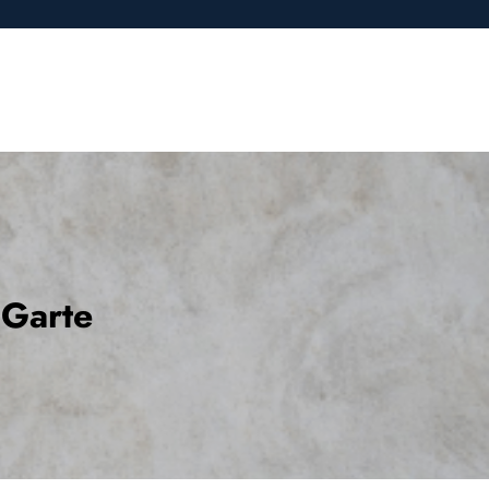
 Garte