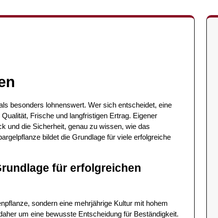
en
Der Anbau von Spargel im eigenen Garten gilt als besonders lohnenswert. Wer sich entscheidet, eine 
n Qualität, Frische und langfristigen Ertrag. Eigener 
 und die Sicherheit, genau zu wissen, wie das 
elpflanze bildet die Grundlage für viele erfolgreiche 
rundlage für erfolgreichen 
tenpflanze, sondern eine mehrjährige Kultur mit hohem 
 daher um eine bewusste Entscheidung für Beständigkeit. 