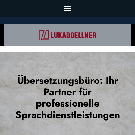
Skip
to
content
(Press
Enter)
Übersetzungsbüro: Ihr
Partner für
professionelle
Sprachdienstleistungen