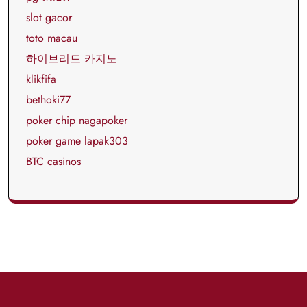
slot gacor
toto macau
하이브리드 카지노
klikfifa
bethoki77
poker chip nagapoker
poker game lapak303
BTC casinos