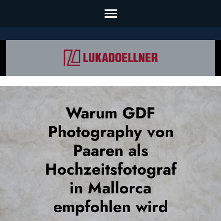
Skip
to
content
(Press
Enter)
Warum GDF
Photography von
Paaren als
Hochzeitsfotograf
in Mallorca
empfohlen wird