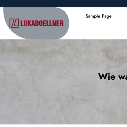
Skip
to
Sample Page
content
(Press
Enter)
Wie wa