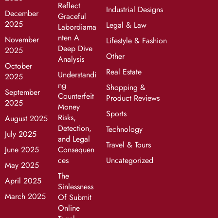
Reflect
Industrial Designs
December
Graceful
2025
Legal & Law
Labordiama
nten A
November
Lifestyle & Fashion
Deep Dive
2025
Other
Analysis
October
Real Estate
Understandi
2025
ng
Shopping &
September
Counterfeit
Product Reviews
2025
Money
Sports
Risks,
August 2025
Detection,
Technology
July 2025
and Legal
Travel & Tours
June 2025
Consequen
ces
Uncategorized
May 2025
The
April 2025
Sinlessness
March 2025
Of Submit
Online