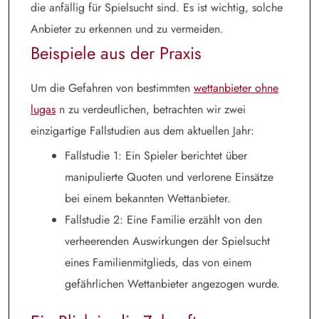
die anfällig für Spielsucht sind. Es ist wichtig, solche
Anbieter zu erkennen und zu vermeiden.
Beispiele aus der Praxis
Um die Gefahren von bestimmten
wettanbieter ohne
lugas
n zu verdeutlichen, betrachten wir zwei
einzigartige Fallstudien aus dem aktuellen Jahr:
Fallstudie 1: Ein Spieler berichtet über
manipulierte Quoten und verlorene Einsätze
bei einem bekannten Wettanbieter.
Fallstudie 2: Eine Familie erzählt von den
verheerenden Auswirkungen der Spielsucht
eines Familienmitglieds, das von einem
gefährlichen Wettanbieter angezogen wurde.