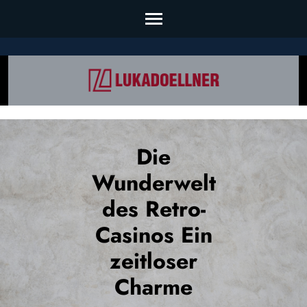
Skip
to
content
(Press
Enter)
Die
Wunderwelt
des Retro-
Casinos Ein
zeitloser
Charme