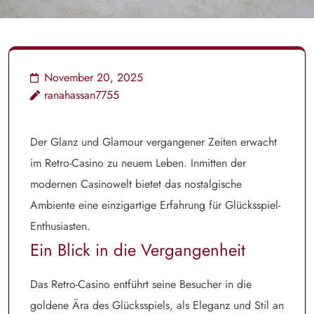
November 20, 2025
ranahassan7755
Der Glanz und Glamour vergangener Zeiten erwacht
im Retro-Casino zu neuem Leben. Inmitten der
modernen Casinowelt bietet das nostalgische
Ambiente eine einzigartige Erfahrung für Glücksspiel-
Enthusiasten.
Ein Blick in die Vergangenheit
Das Retro-Casino entführt seine Besucher in die
goldene Ära des Glücksspiels, als Eleganz und Stil an