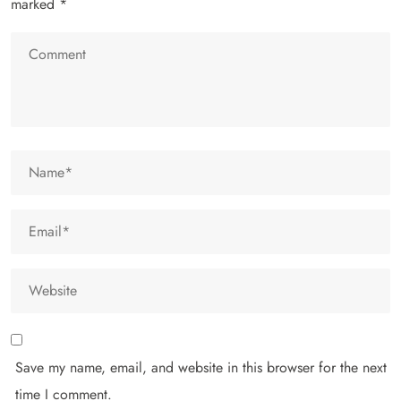
marked
*
Save my name, email, and website in this browser for the next
time I comment.