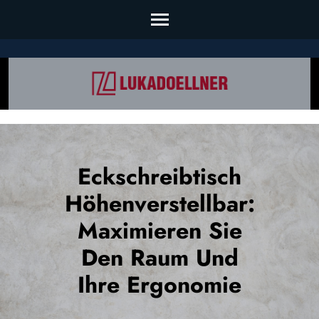
Skip
to
content
(Press
Enter)
Eckschreibtisch
Höhenverstellbar:
Maximieren Sie
Den Raum Und
Ihre Ergonomie