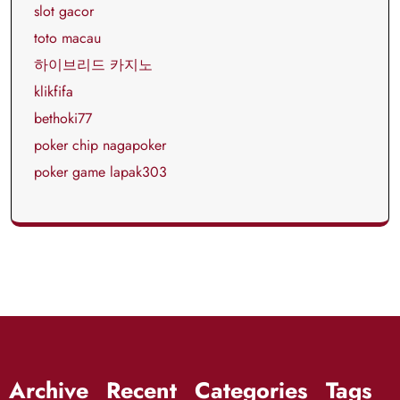
slot gacor
toto macau
하이브리드 카지노
klikfifa
bethoki77
poker chip nagapoker
poker game lapak303
Archive
Recent
Categories
Tags