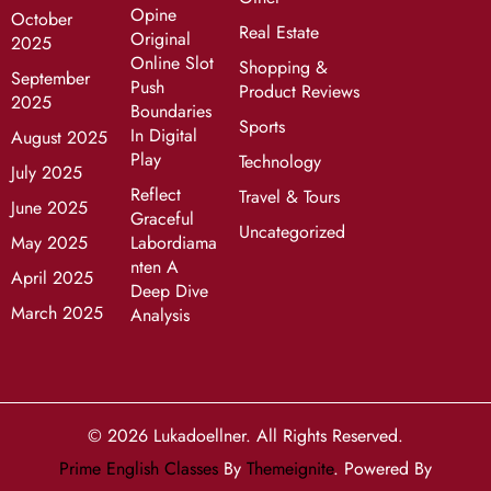
Opine
October
Real Estate
Original
2025
Online Slot
Shopping &
September
Push
Product Reviews
2025
Boundaries
Sports
In Digital
August 2025
Play
Technology
July 2025
Reflect
Travel & Tours
June 2025
Graceful
Uncategorized
May 2025
Labordiama
nten A
April 2025
Deep Dive
March 2025
Analysis
© 2026
Lukadoellner
. All Rights Reserved.
Prime English Classes
By
Themeignite
. Powered By