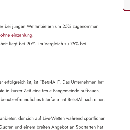
tzer bei jungen Wettanbietern um 25% zugenommen
n ohne einzahlung
.
nheit liegt bei 90%, im Vergleich zu 75% bei
er erfolgreich ist, ist “Bets4All”. Das Unternehmen hat
nnte in kurzer Zeit eine treue Fangemeinde aufbauen.
enutzerfreundliches Interface hat Bets4All sich einen
anbieter, der sich auf Live-Wetten während sportlicher
n Quoten und einem breiten Angebot an Sportarten hat