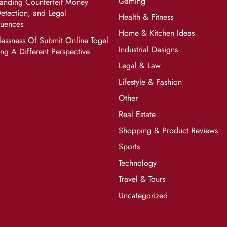
Gaming
anding Counterfeit Money
Detection, and Legal
Health & Fitness
uences
Home & Kitchen Ideas
lessness Of Submit Online Togel
Industrial Designs
ng A Different Perspective
Legal & Law
Lifestyle & Fashion
Other
Real Estate
Shopping & Product Reviews
Sports
Technology
Travel & Tours
Uncategorized