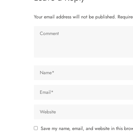
Your email address will not be published.
Require
Save my name, email, and website in this brow