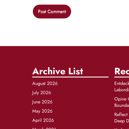
Archive List
Rec
August 2026
Entdeck
Labord
July 2026
Opine O
June 2026
Boundar
May 2026
Reflect
April 2026
Deep Di