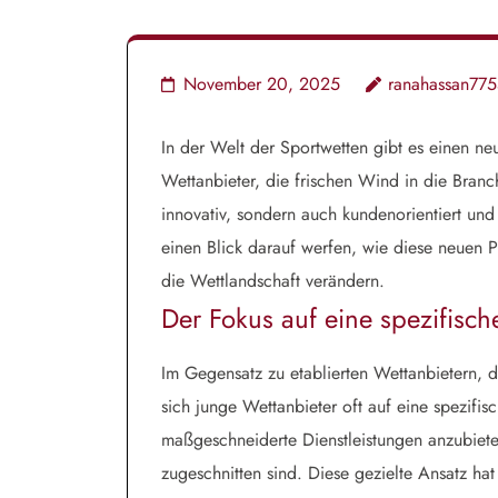
November 20, 2025
ranahassan77
In der Welt der Sportwetten gibt es einen n
Wettanbieter, die frischen Wind in die Branc
innovativ, sondern auch kundenorientiert und 
einen Blick darauf werfen, wie diese neuen P
die Wettlandschaft verändern.
Der Fokus auf eine spezifisc
Im Gegensatz zu etablierten Wettanbietern, d
sich junge Wettanbieter oft auf eine spezifis
maßgeschneiderte Dienstleistungen anzubiete
zugeschnitten sind. Diese gezielte Ansatz hat